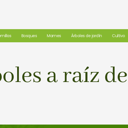
millas
Bosques
Mames
Árboles de jardín
Cultivo
oles a raíz d