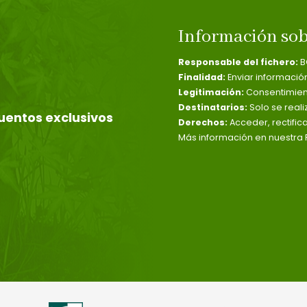
Información sob
Responsable del fichero:
B
Finalidad:
Enviar informació
Legitimación:
Consentimient
Destinatarios:
Solo se reali
uentos exclusivos
Derechos:
Acceder, rectific
Más información en nuestra P