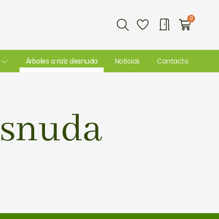
Buscar
0
Carri
Árboles a raíz desnuda
Noticias
Contacto
esnuda