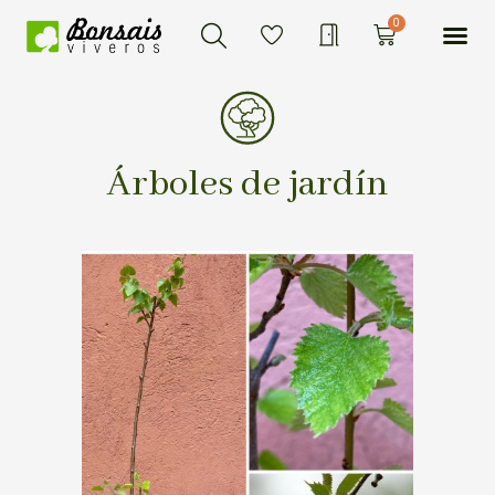
Buscar
Ir
Me
0
Carrito
al
contenido
Árboles de jardín