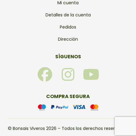
Mi cuenta
Detalles de la cuenta
Pedidos
Dirección
SÍGUENOS
F
I
Y
a
n
o
c
s
u
COMPRA SEGURA
e
t
t
b
a
u
© Bonsais Viveros 2026 – Todos los derechos reservados.