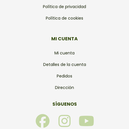
Política de privacidad
Política de cookies
MI CUENTA
Mi cuenta
Detalles de la cuenta
Pedidos
Dirección
SÍGUENOS
F
I
Y