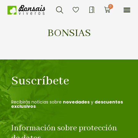
Buscar
Ir
Me
0
Carrito
al
contenido
BONSIAS
Suscríbete
Recibirás noticias sobre
novedades
y
descuentos
exclusivos
Información sobre protección