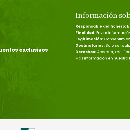
Información sob
Responsable del fichero:
B
Finalidad:
Enviar informació
Legitimación:
Consentimient
Destinatarios:
Solo se reali
uentos exclusivos
Derechos:
Acceder, rectific
Más información en nuestra P