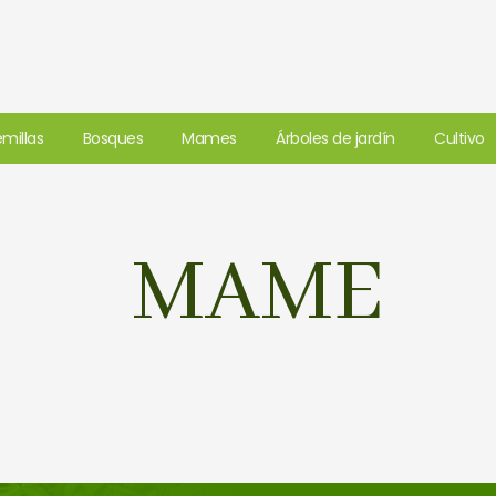
millas
Bosques
Mames
Árboles de jardín
Cultivo
MAME