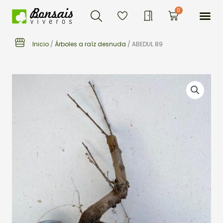
Buscar
Ir
Me
0
Carrito
al
contenido
Inicio
/
Árboles a raíz desnuda
/ ABEDUL 89