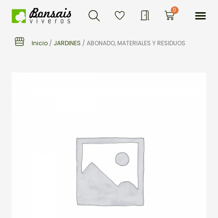
Buscar
Ir
Me
0
Carrito
al
contenido
Inicio
/
JARDINES
/ ABONADO, MATERIALES Y RESIDUOS