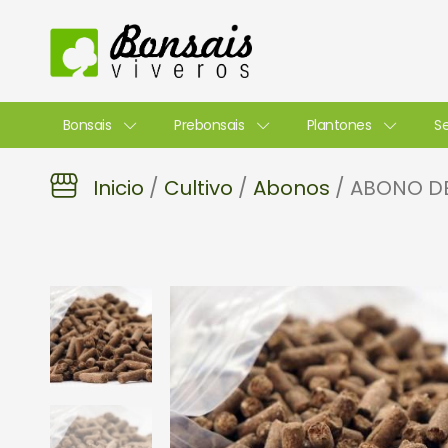
Ir
al
contenido
Bonsais
Prebonsais
Plantones
Se
Inicio
/
Cultivo
/
Abonos
/ ABONO DE