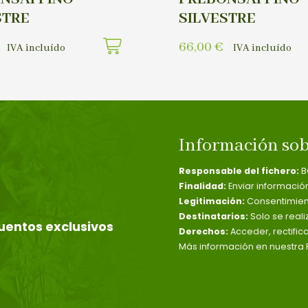
STRE
SILVESTRE
66,00
€
IVA incluído
IVA incluído
Información sob
Responsable del fichero:
B
Finalidad:
Enviar informació
Legitimación:
Consentimient
Destinatarios:
Solo se reali
uentos exclusivos
Derechos:
Acceder, rectific
Más información en nuestra P