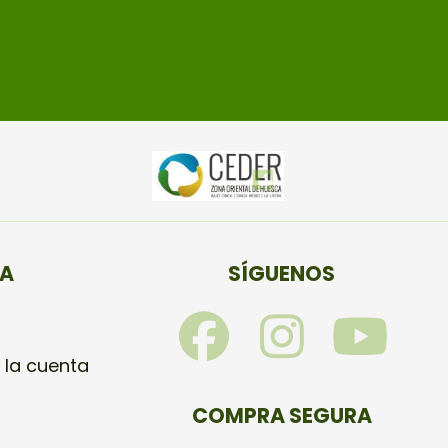
TA
SÍGUENOS
F
I
Y
a
n
o
 la cuenta
c
s
u
COMPRA SEGURA