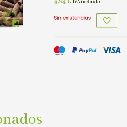
4,84
€
IVA incluído
Sin existencias
onados