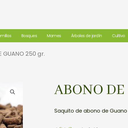
millas
Bosques
Mames
Árboles de jardín
Cultivo
 GUANO 250 gr.
ABONO DE 
Saquito de abono de Guano 