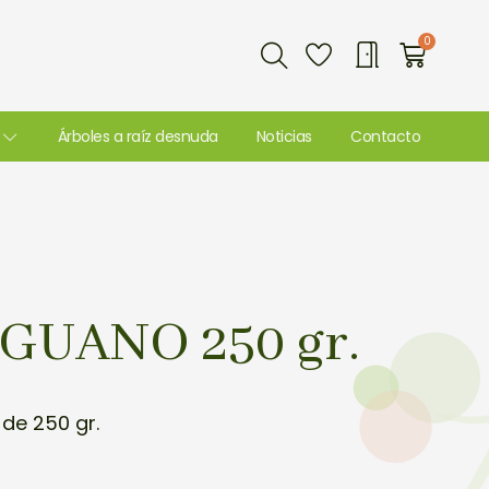
Buscar
0
Carri
Árboles a raíz desnuda
Noticias
Contacto
GUANO 250 gr.
de 250 gr.