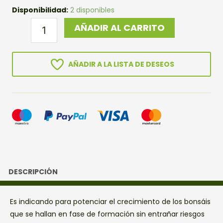
ABONO
Disponibilidad:
2 disponibles
HIRYO
AÑADIR AL CARRITO
GOLD
CRECIMIENTO
Y
AÑADIR A LA LISTA DE DESEOS
PREBONSAI
1KG
cantidad
DESCRIPCIÓN
Es indicando para potenciar el crecimiento de los bonsáis
que se hallan en fase de formación sin entrañar riesgos