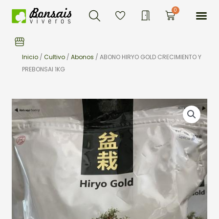
Buscar
Ir
Me
0
Carrito
al
contenido
Inicio
/
Cultivo
/
Abonos
/ ABONO HIRYO GOLD CRECIMIENTO Y
PREBONSAI 1KG