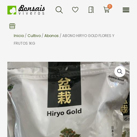
Buscar
Ir
Me
0
Carrito
al
contenido
Inicio
/
Cultivo
/
Abonos
/ ABONO HIRYO GOLD FLORES Y
FRUTOS 1KG