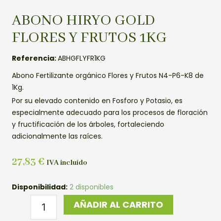
ABONO HIRYO GOLD
FLORES Y FRUTOS 1KG
Referencia:
ABHGFLYFR1KG
Abono Fertilizante orgánico Flores y Frutos N4-P6-K8 de
1Kg.
Por su elevado contenido en Fosforo y Potasio, es
especialmente adecuado para los procesos de floración
y fructificación de los árboles, fortaleciendo
adicionalmente las raíces.
27,83
€
IVA incluído
ABONO
Disponibilidad:
2 disponibles
HIRYO
AÑADIR AL CARRITO
GOLD