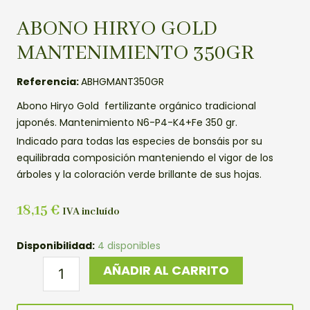
ABONO HIRYO GOLD
MANTENIMIENTO 350GR
Referencia:
ABHGMANT350GR
Abono Hiryo Gold fertilizante orgánico tradicional
japonés. Mantenimiento N6-P4-K4+Fe 350 gr.
Indicado para todas las especies de bonsáis por su
equilibrada composición manteniendo el vigor de los
árboles y la coloración verde brillante de sus hojas.
18,15
€
IVA incluído
ABONO
Disponibilidad:
4 disponibles
HIRYO
AÑADIR AL CARRITO
GOLD
MANTENIMIENTO