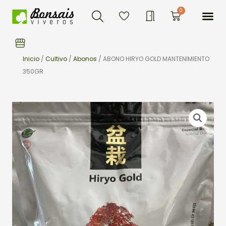
Buscar
Ir
Me
0
Carrito
al
contenido
Inicio
/
Cultivo
/
Abonos
/ ABONO HIRYO GOLD MANTENIMIENTO
350GR