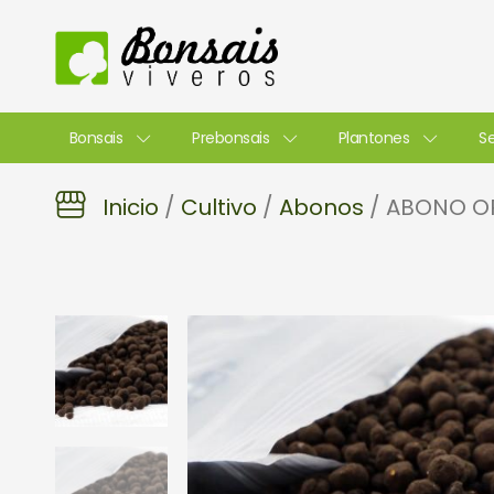
Ir
al
contenido
Bonsais
Prebonsais
Plantones
Se
Inicio
/
Cultivo
/
Abonos
/ ABONO O