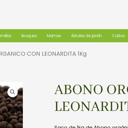
millas
Bosques
Mames
Árboles de jardín
Cultivo
RGANICO CON LEONARDITA 1Kg
ABONO OR
LEONARDIT
Saco de 1kg de Abono orgáni