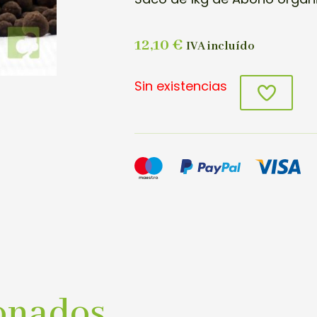
12,10
€
IVA incluído
Sin existencias
onados