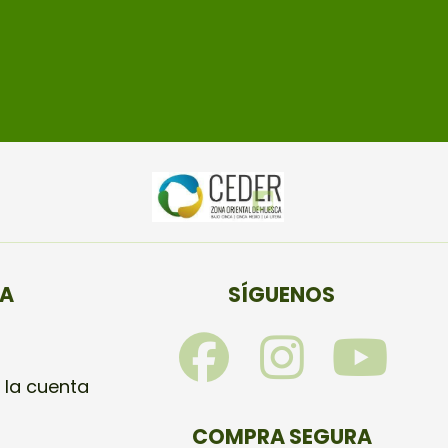
TA
SÍGUENOS
F
I
Y
a
n
o
 la cuenta
COMPRA SEGURA