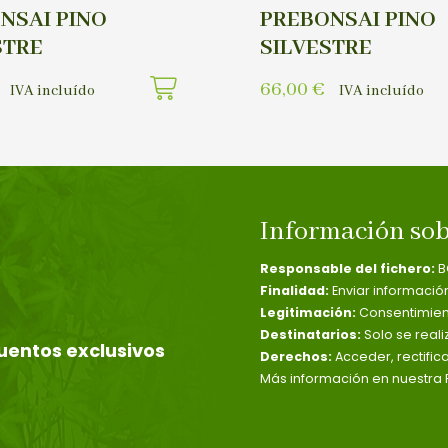
NSAI PINO
PREBONSAI PINO
STRE
SILVESTRE
66,00
€
IVA incluído
IVA incluído
Información sob
Responsable del fichero:
B
Finalidad:
Enviar informació
Legitimación:
Consentimient
Destinatarios:
Solo se reali
uentos exclusivos
Derechos:
Acceder, rectific
Más información en nuestra P