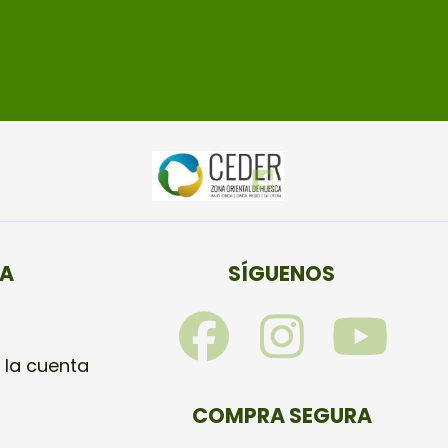
TA
SÍGUENOS
F
I
Y
a
n
o
 la cuenta
c
s
u
COMPRA SEGURA