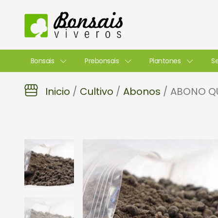
Ir
al
contenido
Bonsais
Prebonsais
Plantones
Se
Inicio
/
Cultivo
/
Abonos
/ ABONO QU