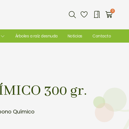
Buscar
0
Carri
Árboles a raíz desnuda
Noticias
Contacto
MICO 300 gr.
bono Químico