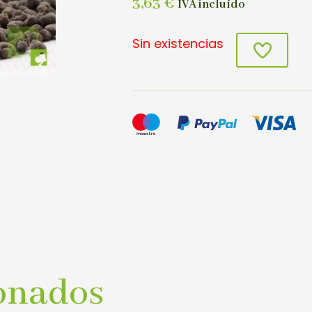
3,63
€
IVA incluído
Sin existencias
onados