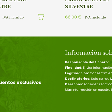
STRE
SILVESTRE
66,00
€
IVA incluído
IVA incluído
Información sob
Responsable del fichero:
B
Finalidad:
Enviar informació
Legitimación:
Consentimient
Destinatarios:
Solo se reali
uentos exclusivos
Derechos:
Acceder, rectific
Más información en nuestra P