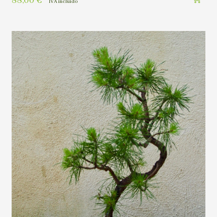
88,00
€
IVA incluído