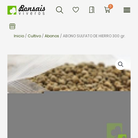
Buscar
Ir
Me
0
Carrito
al
contenido
Inicio
/
Cultivo
/
Abonos
/ ABONO SULFATO DE HIERRO 300 gr.