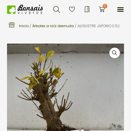
Buscar
Ir
Me
0
Carrito
al
contenido
Inicio
/
Árboles a raíz desnuda
/ ALIGUSTRE JAPONICO 52