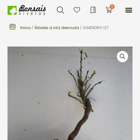
Buscar
Ir
Me
0
Carrito
al
contenido
Inicio
/
Árboles a raíz desnuda
/ ALMENDRO 127