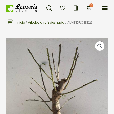
Buscar
Ir
Me
0
Carrito
al
contenido
Inicio
/
Árboles a raíz desnuda
/ ALMENDRO 131(2)