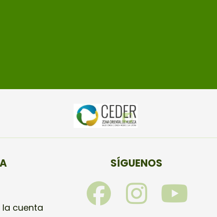
TA
SÍGUENOS
F
I
Y
a
n
o
 la cuenta