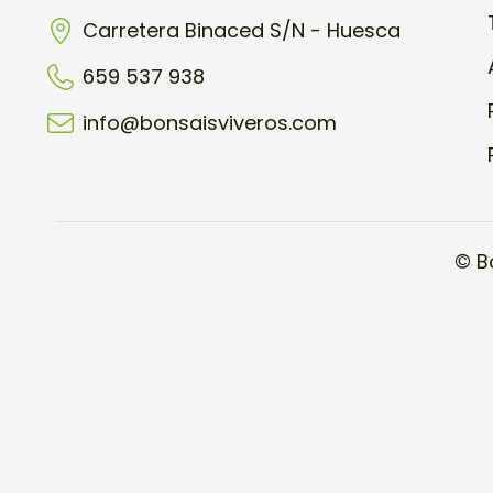
Carretera Binaced S/N - Huesca
659 537 938
info@bonsaisviveros.com
© B