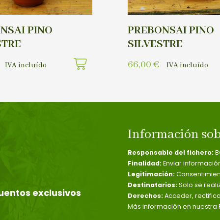
NSAI PINO
PREBONSAI PINO
STRE
SILVESTRE
66,00
€
IVA incluído
IVA incluído
Información sob
Responsable del fichero:
B
Finalidad:
Enviar informació
Legitimación:
Consentimient
Destinatarios:
Solo se reali
uentos exclusivos
Derechos:
Acceder, rectific
Más información en nuestra P