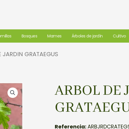
millas
Bosques
Mames
Árboles de jardín
Cultivo
E JARDIN GRATAEGUS
ARBOL DE 
GRATAEG
Referencia:
ARBJRDCRATEG