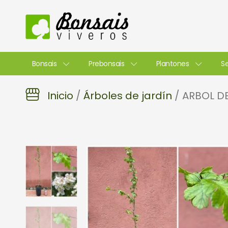
Ir
al
contenido
Bonsais
Prebonsais
Plantones
Se
Inicio
/
Árboles de jardín
/ ARBOL D