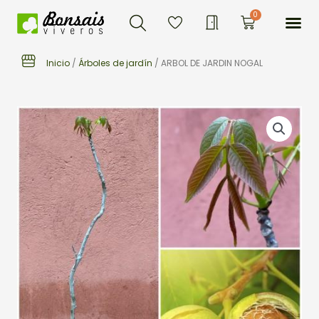
Buscar
Ir
Me
0
Carrito
al
contenido
Inicio
/
Árboles de jardín
/ ARBOL DE JARDIN NOGAL