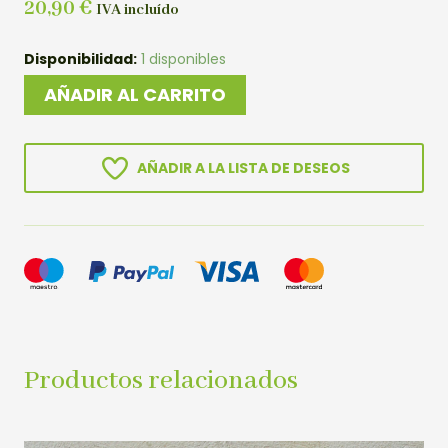
20,90
€
IVA incluído
ARBOL
Disponibilidad:
1 disponibles
DE
AÑADIR AL CARRITO
JARDIN
NOGAL
cantidad
AÑADIR A LA LISTA DE DESEOS
Productos relacionados