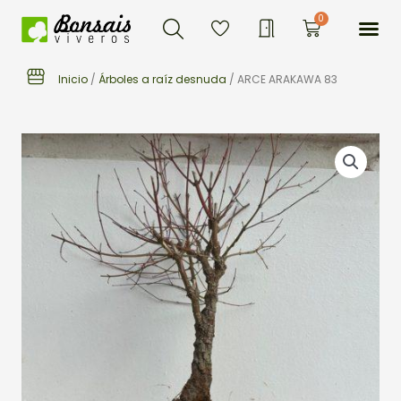
Buscar
Ir
Me
0
Carrito
al
contenido
Inicio
/
Árboles a raíz desnuda
/ ARCE ARAKAWA 83