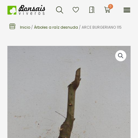
Buscar
Ir
Me
0
Carrito
al
contenido
Inicio
/
Árboles a raíz desnuda
/ ARCE BURGERIANO 115