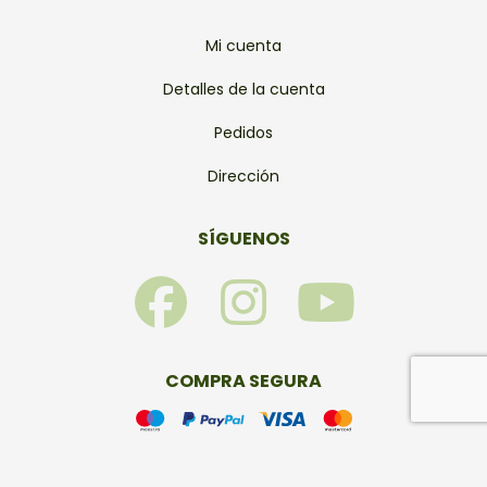
Mi cuenta
Detalles de la cuenta
Pedidos
Dirección
SÍGUENOS
F
I
Y
a
n
o
c
s
u
COMPRA SEGURA
e
t
t