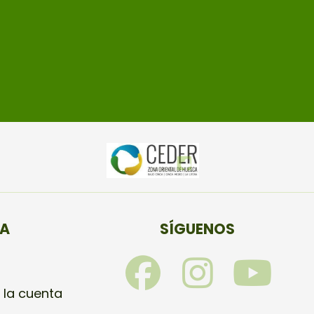
TA
SÍGUENOS
F
I
Y
a
n
o
 la cuenta