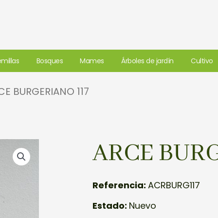
millas
Bosques
Mames
Árboles de jardín
Cultivo
CE BURGERIANO 117
ARCE BURG
Referencia:
ACRBURG117
Estado:
Nuevo