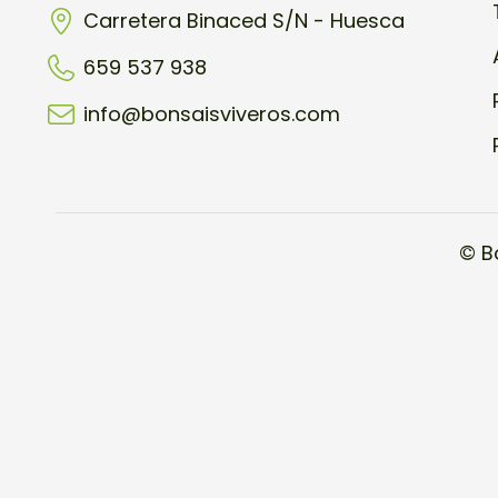
Carretera Binaced S/N - Huesca
659 537 938
info@bonsaisviveros.com
© B