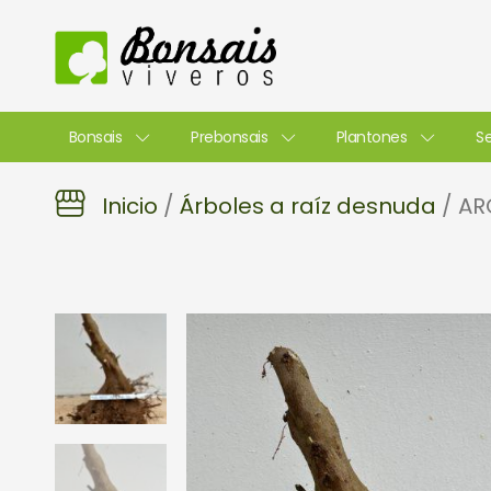
Ir
al
contenido
Bonsais
Prebonsais
Plantones
Se
Inicio
/
Árboles a raíz desnuda
/ AR