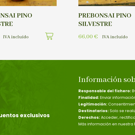
NSAI PINO
PREBONSAI PINO
STRE
SILVESTRE
66,00
€
IVA incluído
IVA incluído
Información sob
Responsable del fichero:
B
Finalidad:
Enviar informació
Legitimación:
Consentimient
Destinatarios:
Solo se reali
uentos exclusivos
Derechos:
Acceder, rectific
Más información en nuestra P