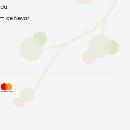
uda.
m de Nevari.