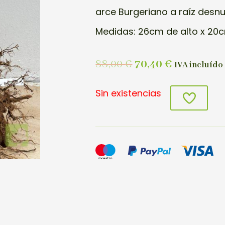
arce Burgeriano a raíz desn
Medidas: 26cm de alto x 20c
88,00
€
70,40
€
IVA incluído
Sin existencias