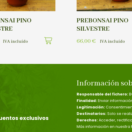
NSAI PINO
PREBONSAI PINO
STRE
SILVESTRE
66,00
€
IVA incluído
IVA incluído
Información sob
Responsable del fichero:
B
Finalidad:
Enviar informació
Legitimación:
Consentimient
Destinatarios:
Solo se reali
uentos exclusivos
Derechos:
Acceder, rectific
Más información en nuestra P