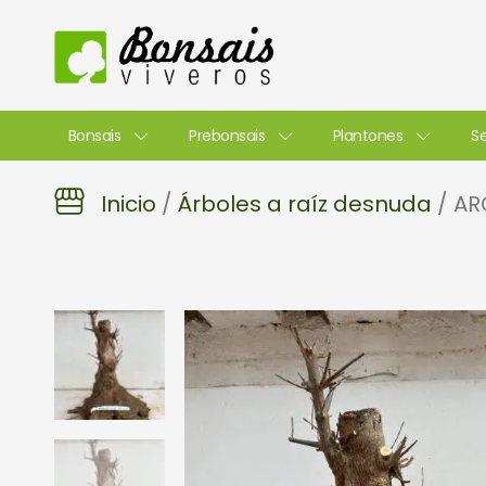
Ir
al
contenido
Bonsais
Prebonsais
Plantones
Se
Inicio
/
Árboles a raíz desnuda
/ AR