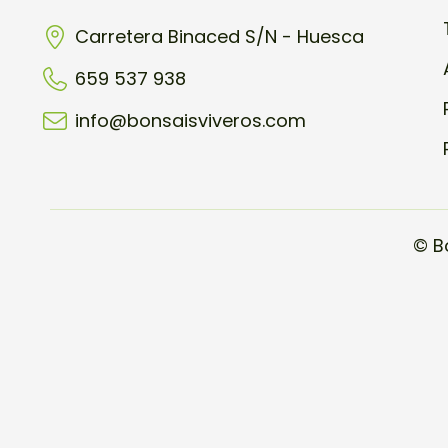
Carretera Binaced S/N - Huesca
659 537 938
info@bonsaisviveros.com
© B