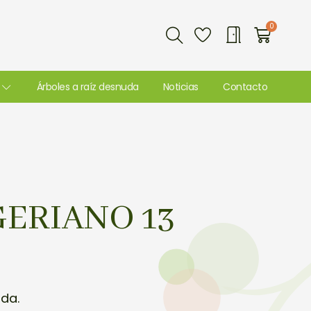
Buscar
0
Carri
Árboles a raíz desnuda
Noticias
Contacto
ERIANO 13
uda.