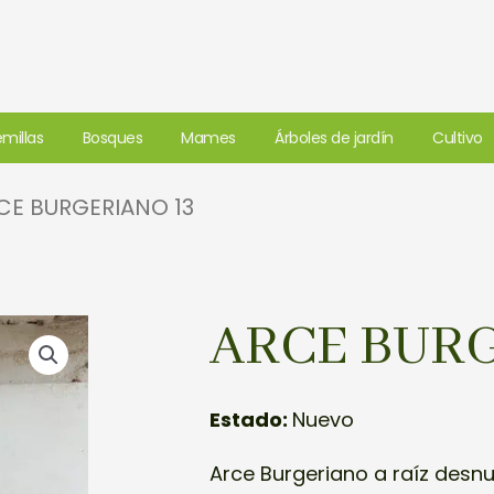
millas
Bosques
Mames
Árboles de jardín
Cultivo
CE BURGERIANO 13
ARCE BURG
Estado:
Nuevo
Arce Burgeriano a raíz desn