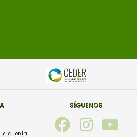
TA
SÍGUENOS
F
I
Y
 la cuenta