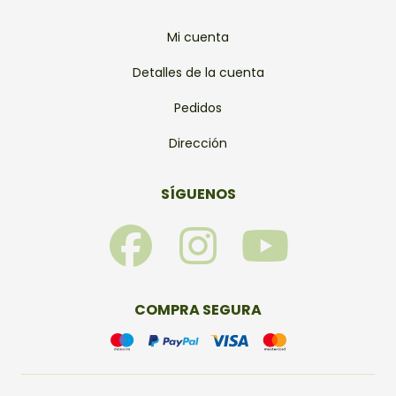
Mi cuenta
Detalles de la cuenta
Pedidos
Dirección
SÍGUENOS
F
I
Y
a
n
o
c
s
u
COMPRA SEGURA
e
t
t