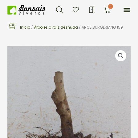
Buscar
Ir
Me
0
Carrito
al
contenido
Inicio
/
Árboles a raíz desnuda
/ ARCE BURGERIANO 159