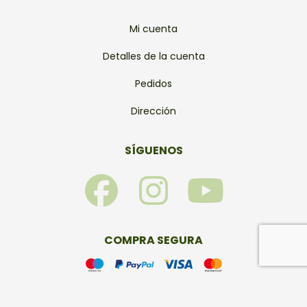
Mi cuenta
Detalles de la cuenta
Pedidos
Dirección
SÍGUENOS
F
I
Y
a
n
o
c
s
u
COMPRA SEGURA
e
t
t