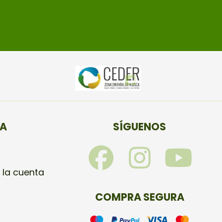
TA
SÍGUENOS
F
I
Y
a
n
o
 la cuenta
c
s
u
COMPRA SEGURA