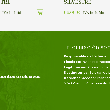
STRE
SILVESTRE
66,00
€
IVA incluído
IVA incluído
Información sob
Responsable del fichero:
B
Finalidad:
Enviar informació
Legitimación:
Consentimient
Destinatarios:
Solo se reali
uentos exclusivos
Derechos:
Acceder, rectific
Más información en nuestra P