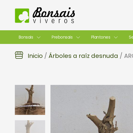
Ir
al
contenido
Bonsais
Prebonsais
Plantones
Se
Inicio
/
Árboles a raíz desnuda
/ AR