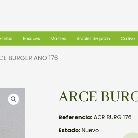
millas
Bosques
Mames
Árboles de jardín
Cultivo
CE BURGERIANO 176
ARCE BURG
Referencia:
ACR BURG 176
Estado:
Nuevo