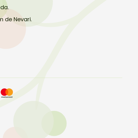
uda.
m de Nevari.