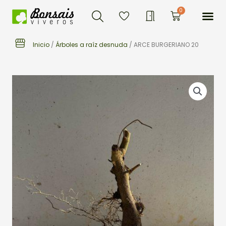
Buscar
Ir
Me
0
Carrito
al
contenido
Inicio
/
Árboles a raíz desnuda
/ ARCE BURGERIANO 20