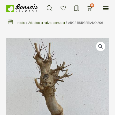
Buscar
Ir
Me
0
Carrito
al
contenido
Inicio
/
Árboles a raíz desnuda
/ ARCE BURGERIANO 206