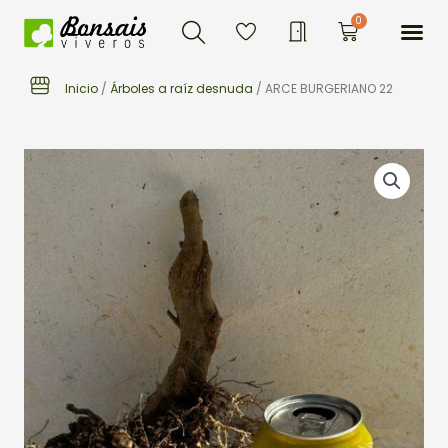
Buscar
Ir
Me
0
Carrito
al
contenido
Inicio
/
Árboles a raíz desnuda
/ ARCE BURGERIANO 22