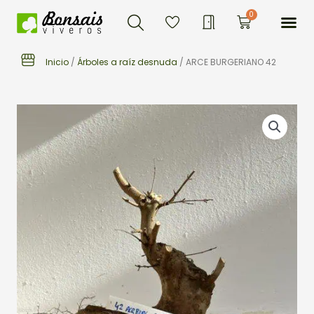
Buscar
Ir
Me
0
Carrito
al
contenido
Inicio
/
Árboles a raíz desnuda
/ ARCE BURGERIANO 42