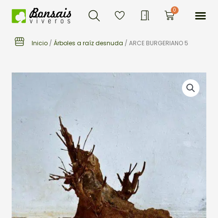
Buscar
Ir
Me
0
Carrito
al
contenido
Inicio
/
Árboles a raíz desnuda
/ ARCE BURGERIANO 5