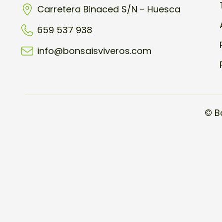
Carretera Binaced S/N - Huesca
659 537 938
info@bonsaisviveros.com
© B