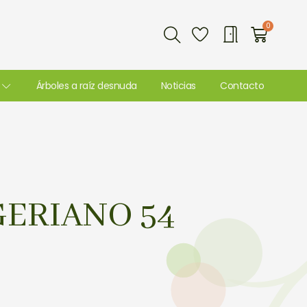
Buscar
0
Carri
Árboles a raíz desnuda
Noticias
Contacto
ERIANO 54