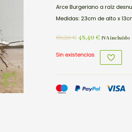
Arce Burgeriano a raíz desn
Medidas: 23cm de alto x 13c
60,50
€
48,40
€
IVA incluído
Sin existencias