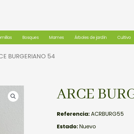
millas
Bosques
Mames
Árboles de jardín
Cultivo
CE BURGERIANO 54
ARCE BURG
Referencia:
ACRBURG55
Estado:
Nuevo