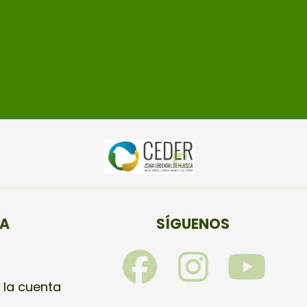
TA
SÍGUENOS
F
I
Y
a
n
o
 la cuenta