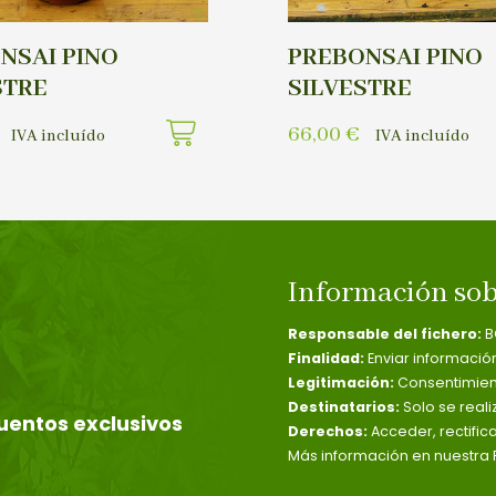
NSAI PINO
PREBONSAI PINO
STRE
SILVESTRE
66,00
€
IVA incluído
IVA incluído
Información sob
Responsable del fichero:
B
Finalidad:
Enviar informació
Legitimación:
Consentimient
Destinatarios:
Solo se reali
uentos exclusivos
Derechos:
Acceder, rectific
Más información en nuestra P