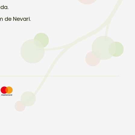
uda.
m de Nevari.