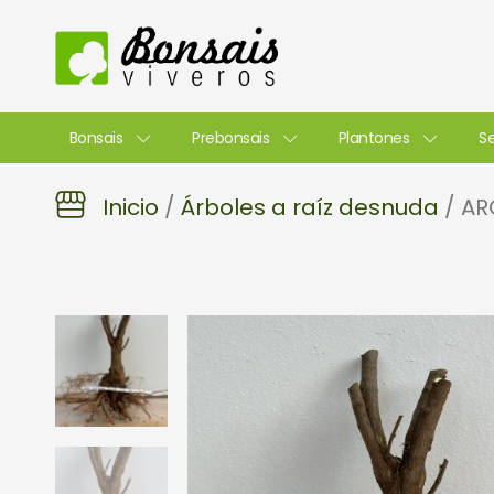
Ir
al
contenido
Bonsais
Prebonsais
Plantones
Se
Inicio
/
Árboles a raíz desnuda
/ AR