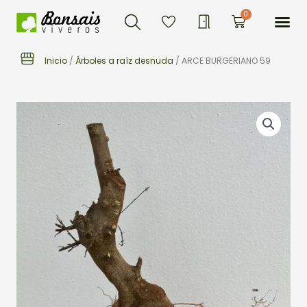
Buscar
Ir
Me
0
Carrito
al
contenido
Inicio
/
Árboles a raíz desnuda
/ ARCE BURGERIANO 59