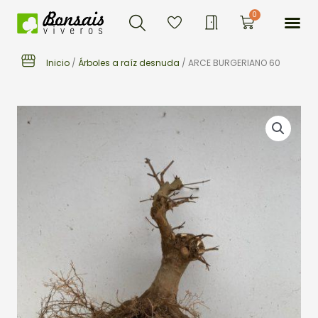
Buscar
Ir
Me
0
Carrito
al
contenido
Inicio
/
Árboles a raíz desnuda
/ ARCE BURGERIANO 60