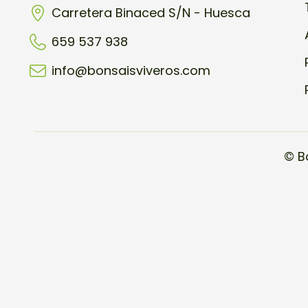
Carretera Binaced S/N - Huesca
659 537 938
info@bonsaisviveros.com
© B