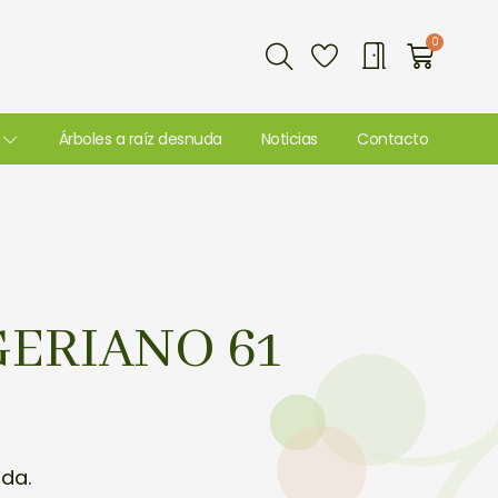
Buscar
0
Carri
Árboles a raíz desnuda
Noticias
Contacto
ERIANO 61
uda.