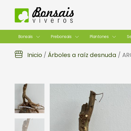
Ir
al
contenido
Bonsais
Prebonsais
Plantones
Se
Inicio
/
Árboles a raíz desnuda
/ AR