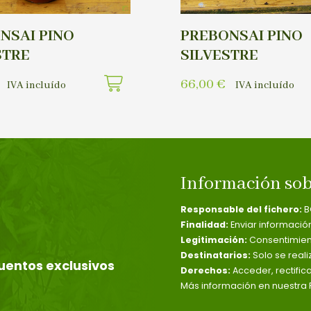
NSAI PINO
PREBONSAI PINO
STRE
SILVESTRE
66,00
€
IVA incluído
IVA incluído
Información sob
Responsable del fichero:
B
Finalidad:
Enviar informació
Legitimación:
Consentimient
Destinatarios:
Solo se reali
uentos exclusivos
Derechos:
Acceder, rectific
Más información en nuestra P