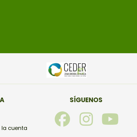
TA
SÍGUENOS
F
I
Y
a
n
o
 la cuenta