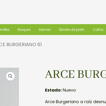
millas
Bosques
Mames
Árboles de jardín
Cultivo
CE BURGERIANO 61
ARCE BURG
Estado:
Nuevo
Arce Burgeriano a raíz desn