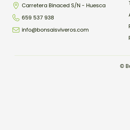
Carretera Binaced S/N - Huesca
659 537 938
info@bonsaisviveros.com
© B