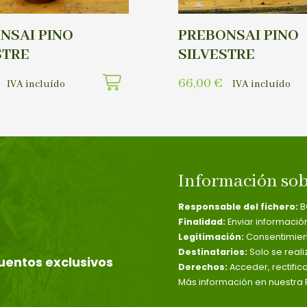
NSAI PINO
PREBONSAI PINO
STRE
SILVESTRE
66,00
€
IVA incluído
IVA incluído
Información sob
Responsable del fichero:
B
Finalidad:
Enviar informació
Legitimación:
Consentimient
Destinatarios:
Solo se reali
uentos exclusivos
Derechos:
Acceder, rectific
Más información en nuestra P