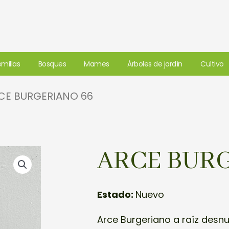
millas
Bosques
Mames
Árboles de jardín
Cultivo
CE BURGERIANO 66
ARCE BUR
Estado:
Nuevo
Arce Burgeriano a raíz desn