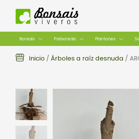
Ir
al
contenido
Bonsais
Prebonsais
Plantones
Se
Inicio
/
Árboles a raíz desnuda
/ AR