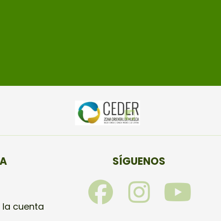
TA
SÍGUENOS
F
I
Y
a
n
o
 la cuenta