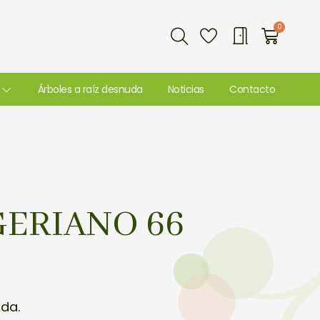
Buscar
0
Carri
Árboles a raíz desnuda
Noticias
Contacto
GERIANO 66
uda.