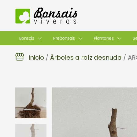
Ir
al
contenido
Bonsais
Prebonsais
Plantones
Se
Inicio
/
Árboles a raíz desnuda
/ AR