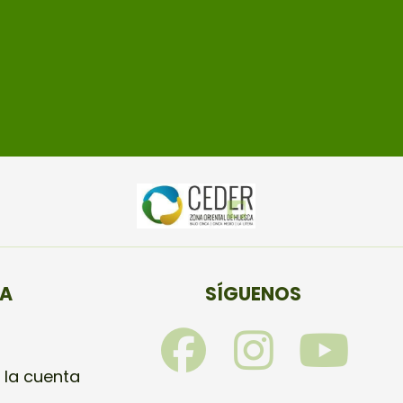
TA
SÍGUENOS
F
I
Y
a
n
o
 la cuenta