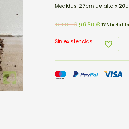
Medidas: 27cm de alto x 20c
121,00
€
96,80
€
IVA incluíd
Sin existencias