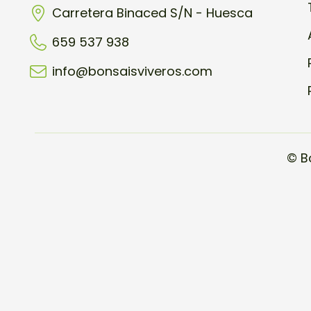
Carretera Binaced S/N - Huesca
659 537 938
info@bonsaisviveros.com
© B