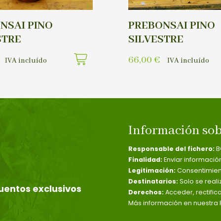
NSAI PINO
PREBONSAI PINO
STRE
SILVESTRE
66,00
€
IVA incluído
IVA incluído
Información sob
Responsable del fichero:
B
Finalidad:
Enviar informació
Legitimación:
Consentimient
Destinatarios:
Solo se reali
uentos exclusivos
Derechos:
Acceder, rectific
Más información en nuestra P