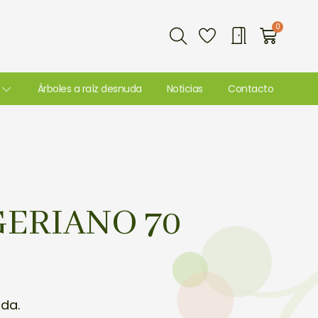
Buscar
0
Carri
Árboles a raíz desnuda
Noticias
Contacto
ERIANO 70
uda.