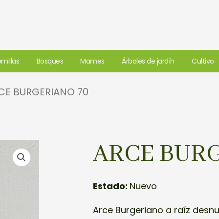
millas
Bosques
Mames
Árboles de jardín
Cultivo
CE BURGERIANO 70
ARCE BURG
Estado:
Nuevo
Arce Burgeriano a raíz desn