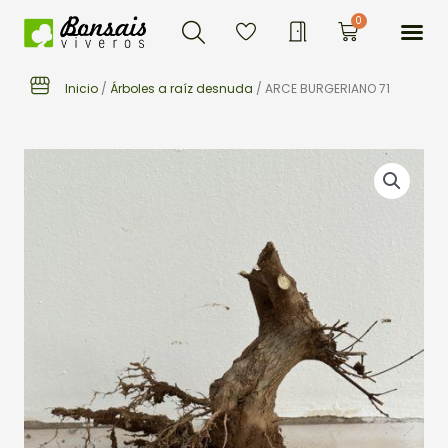
Buscar
Ir
Me
0
Carrito
al
contenido
Inicio
/
Árboles a raíz desnuda
/ ARCE BURGERIANO 71