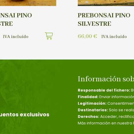
NSAI PINO
PREBONSAI PINO
STRE
SILVESTRE
66,00
€
IVA incluído
IVA incluído
Información sob
Responsable del fichero:
B
Finalidad:
Enviar informació
Legitimación:
Consentimient
Destinatarios:
Solo se reali
uentos exclusivos
Derechos:
Acceder, rectific
Más información en nuestra P