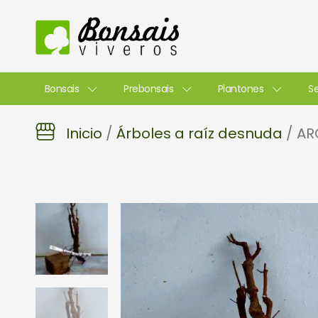
Ir
al
contenido
Bonsais
Prebonsais
Plantones
Se
Inicio
/
Árboles a raíz desnuda
/ AR