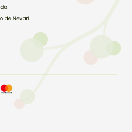
uda.
m de Nevari.