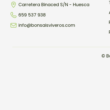
Carretera Binaced S/N - Huesca
659 537 938
info@bonsaisviveros.com
© B