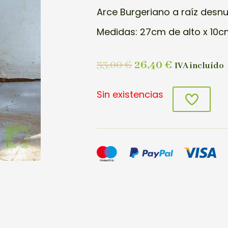
Arce Burgeriano a raíz desn
Medidas: 27cm de alto x 10c
33,00
€
26,40
€
IVA incluído
Sin existencias