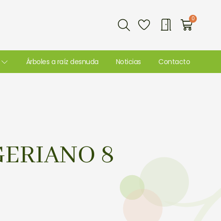
Buscar
0
Carri
Árboles a raíz desnuda
Noticias
Contacto
GERIANO 8