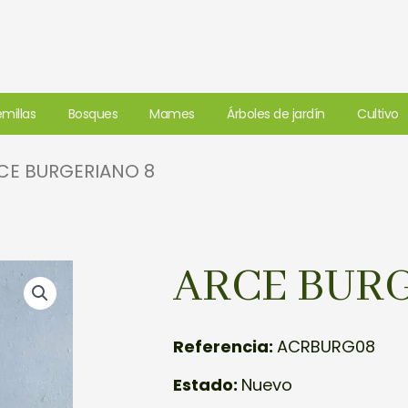
millas
Bosques
Mames
Árboles de jardín
Cultivo
CE BURGERIANO 8
ARCE BUR
Referencia:
ACRBURG08
Estado:
Nuevo