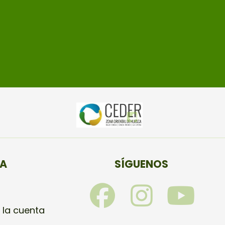
TA
SÍGUENOS
F
I
Y
a
n
o
 la cuenta