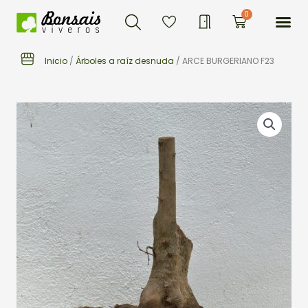
Buscar
Ir
Me
0
Carrito
al
contenido
Inicio
/
Árboles a raíz desnuda
/ ARCE BURGERIANO F23