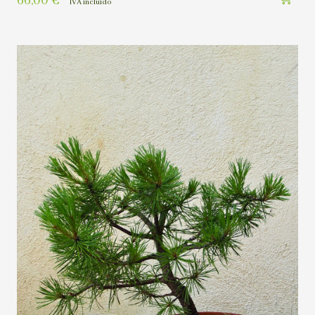
66,00
€
IVA incluído