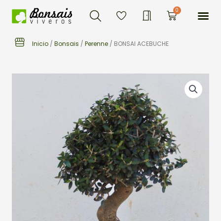
Buscar
Ir
Me
0
Carrito
al
contenido
Inicio
/
Bonsais
/
Perenne
/ BONSAI ACEBUCHE