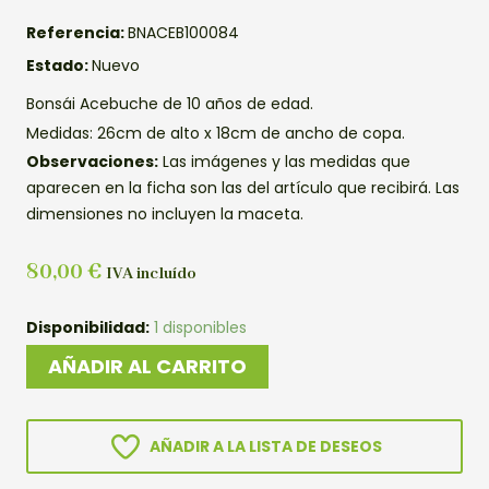
Referencia:
BNACEB100084
Estado:
Nuevo
Bonsái Acebuche de 10 años de edad.
Medidas: 26cm de alto x 18cm de ancho de copa.
Observaciones:
Las imágenes y las medidas que
aparecen en la ficha son las del artículo que recibirá. Las
dimensiones no incluyen la maceta.
80,00
€
IVA incluído
BONSAI
Disponibilidad:
1 disponibles
ACEBUCHE
AÑADIR AL CARRITO
cantidad
AÑADIR A LA LISTA DE DESEOS