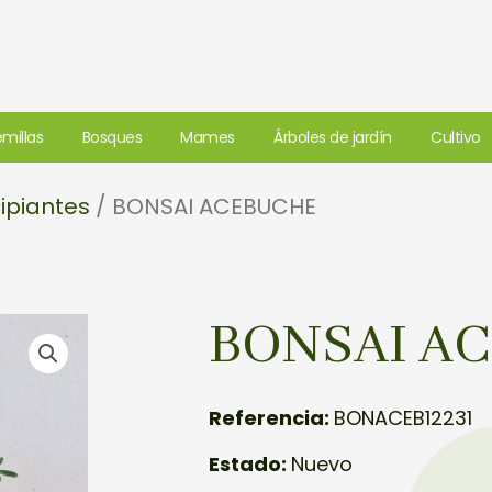
millas
Bosques
Mames
Árboles de jardín
Cultivo
ipiantes
/ BONSAI ACEBUCHE
BONSAI A
Referencia:
BONACEB12231
Estado:
Nuevo