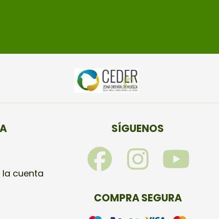
TA
SÍGUENOS
F
I
Y
a
n
o
 la cuenta
c
s
u
COMPRA SEGURA