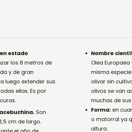
 en estado
Nombre científ
zar los 8 metros de
Olea Europaea va
ada y de gran
misma especie d
ra luego extender sus
olivar sin culti
todas ellas. Es por
olivos se van 
curas.
muchas de sus 
Forma:
en cuan
e acebuchina.
Son
o matorral ya 
3,5 cm de largo.
altura.
rante el año de