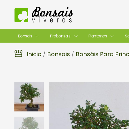
Ir
al
contenido
Bonsais
Prebonsais
Plantones
Se
Inicio
/
Bonsais
/
Bonsáis Para Princ