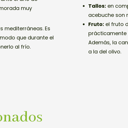
Tallos:
en compa
-morada muy
acebuche son m
Fruto:
el fruto 
s mediterráneas. Es
prácticamente 
 modo que durante el
Además, la cant
rlo al frío.
a la del olivo.
onados