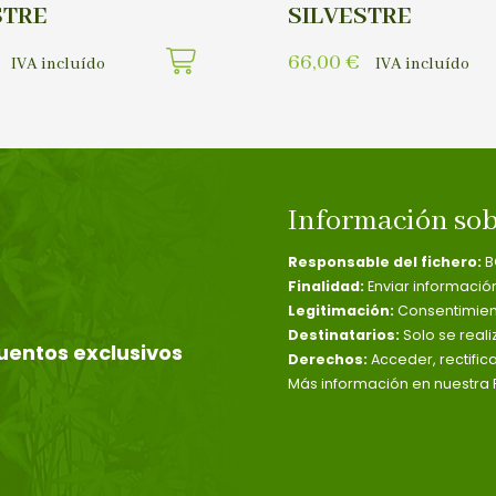
STRE
SILVESTRE
66,00
€
IVA incluído
IVA incluído
Información sob
Responsable del fichero:
B
Finalidad:
Enviar informació
Legitimación:
Consentimient
Destinatarios:
Solo se reali
uentos exclusivos
Derechos:
Acceder, rectific
Más información en nuestra P