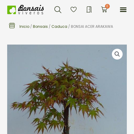
Buscar
Ir
Me
0
Carrito
al
contenido
Inicio
/
Bonsais
/
Caduca
/ BONSAI ACER ARAKAWA