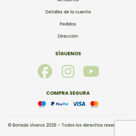
Detalles de la cuenta
Pedidos
Dirección
SÍGUENOS
F
I
Y
a
n
o
c
s
u
COMPRA SEGURA
e
t
t
b
a
u
© Bonsais Viveros 2026 – Todos los derechos reservados.