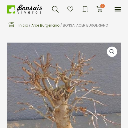
Buscar
Ir
Me
0
Carrito
al
contenido
Inicio
/
Arce Burgeriano
/ BONSAI ACER BURGERIANO