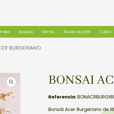
millas
Bosques
Mames
Árboles de jardín
Cultivo
CER BURGERIANO
BONSAI A
Referencia:
BONACRBURG18
Bonsái Acer Burgeriano de 1