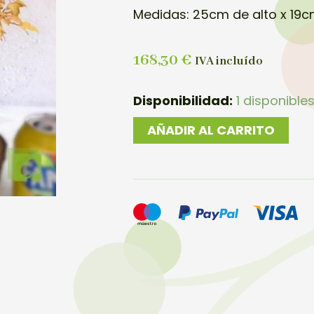
Medidas: 25cm de alto x 19
168,30
€
IVA incluído
BONSAI
Disponibilidad:
1 disponible
ACER
AÑADIR AL CARRITO
BURGERIANO
cantidad