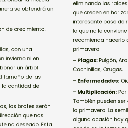
eliminando las raíces
anera se obtendrá un
que crecen en horizo
interesante base de r
n de crecimiento.
lo que no le conviene 
recomienda hacerlo a 
primavera.
días, con una
n invierno ni en
– Plagas:
Pulgón, Ara
bonar un árbol
Cochinillas, Orugas.
El tamaño de las
– Enfermedades:
Oid
 la cantidad de
– Multiplicación:
Por 
También pueden ser e
s, los brotes serán
la primavera. La semi
dirección que nos
alguna ocasión hay q
rote no deseado. Esta