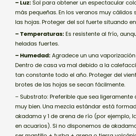
– Luz:
Sol para obtener un espectacular colo
más pequeñas. En los veranos muy cálidos
las hojas. Proteger del sol fuerte situando 
– Temperaturas:
Es resistente al frío, aunq
heladas fuertes.
– Humedad:
Agradece un una vaporización 
Dentro de casa va mal debido a la calefacc
tan constante todo el año. Proteger del vie
brotes de las hojas se secan fácilmente.
– Substrato:
Preferible que sea ligeramente 
muy bien. Una mezcla estándar está formad
akadama y 1 de arena de río (por ejemplo, l
en acuarios). Si no disponemos de akadam
ser mantillo + turba + arena o tierra volcáni