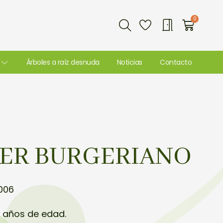
Buscar
0
Carri
Árboles a raíz desnuda
Noticias
Contacto
CER BURGERIANO
006
8 años de edad.