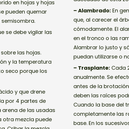
rido en hojas y hojas
– Alambrado:
En gene
 se pueden quemar
que, al carecer el ár
en semisombra.
cómodamente. El al
ue se debe vigilar las
en el tronco o las ra
Alambrar lo justo y 
sobre las hojas.
puedan utilizarse o 
ión y la temperatura
– Trasplante:
Cada 2
nto seco porque los
anualmente. Se efect
antes de la brotación
ácido y que drene
deben las raíces podri
a por 4 partes de
Cuando la base del tr
a arena de las usadas
completamente las r
a otra mezcla puede
base. En los sucesiv
ca. Cribar la mezcla