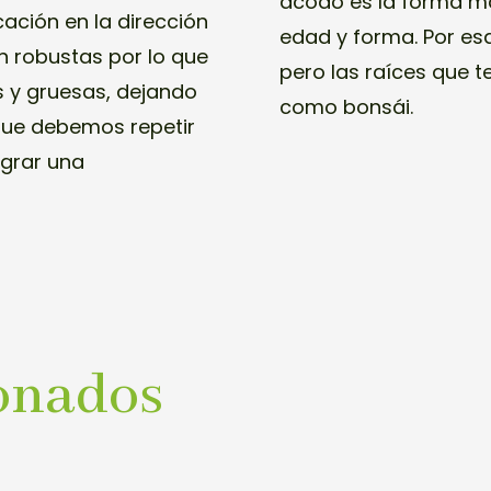
acodo es la forma má
ación en la dirección
edad y forma. Por es
on robustas por lo que
pero las raíces que t
 y gruesas, dejando
como bonsái.
 que debemos repetir
ograr una
onados