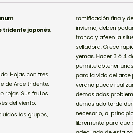
ianum
ramificación fina y d
invierno, deben poda
ce tridente japonés,
tronco y afeen la sil
selladora. Crece rápi
yemas. Hacer 3 ó 4 de
permite obtener unos 
do. Hojas con tres
para la vida del arce
e de Arce tridente.
verano puede realizars
 rojas. Sus frutos
demasiados problema
és del viento.
demasiado tarde dentr
necesario, al princip
luidos los grupos,
libremente para que 
adecuado de esta zo