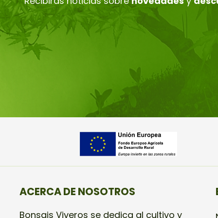
Recibirás noticias sobre
novedades
y
desc
ACERCA DE NOSOTROS
Bonsais Viveros se dedica al cultivo y