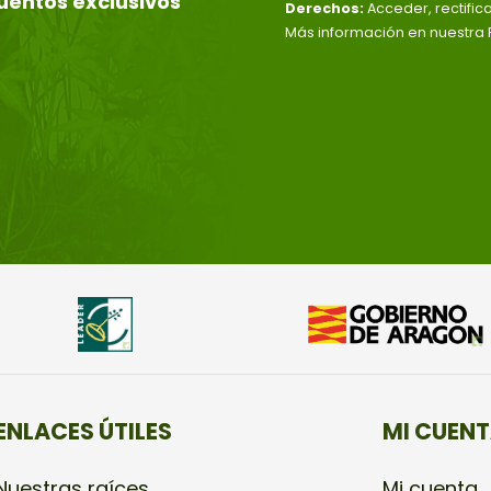
uentos exclusivos
Derechos:
Acceder, rectific
Más información en nuestra P
ENLACES ÚTILES
MI CUEN
Nuestras raíces
Mi cuenta