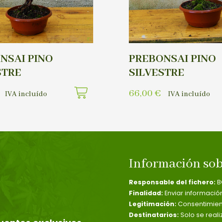
NSAI PINO
PREBONSAI PINO
STRE
SILVESTRE
66,00
€
IVA incluído
IVA incluído
Información sob
Responsable del fichero:
B
Finalidad:
Enviar informació
Legitimación:
Consentimient
Destinatarios:
Solo se reali