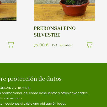
PREBONSAI PINO
SILVESTRE
77,00
€
IVA incluído
re protección de datos
ONSÁIS VIVEROS S.L.;
n promocional, así como descuentos y otras novedades.
o del usuario.
zan cesiones si existe una obligación legal.