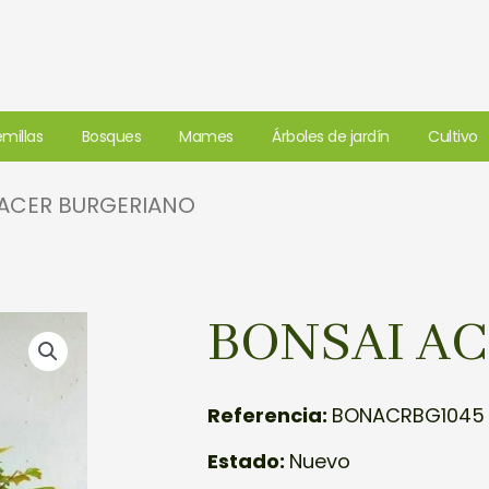
millas
Bosques
Mames
Árboles de jardín
Cultivo
 ACER BURGERIANO
BONSAI A
Referencia:
BONACRBG1045
Estado:
Nuevo