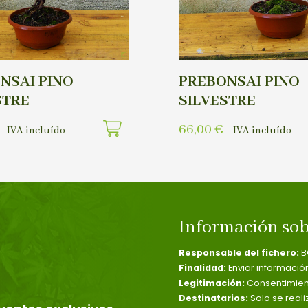
NSAI PINO
PREBONSAI PINO
STRE
SILVESTRE
66,00
€
IVA incluído
IVA incluído
Información sob
Responsable del fichero:
B
Finalidad:
Enviar informació
Legitimación:
Consentimient
Destinatarios:
Solo se reali