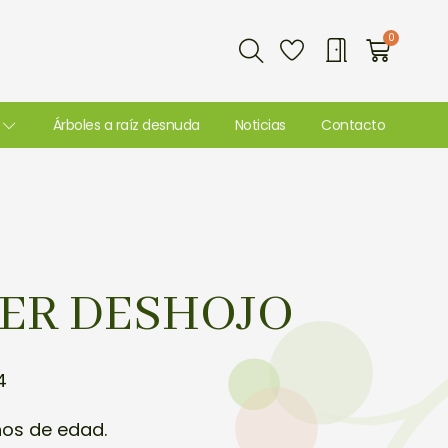
Buscar
0
Carri
Árboles a raíz desnuda
Noticias
Contacto
CER DESHOJO
4
ños de edad.