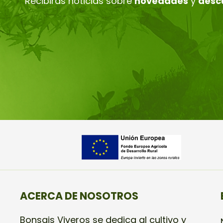
Recibirás noticias sobre
novedades
y
desc
ACERCA DE NOSOTROS
Bonsais Viveros se dedica al cultivo y