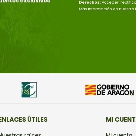
uentos exclusivos
Derechos:
Acceder, rectific
Más información en nuestra P
ENLACES ÚTILES
MI CUEN
Nuestras raíces
Mi cuenta