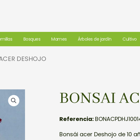
millas
Bosques
Mames
Árboles de jardín
Cultivo
 ACER DESHOJO
BONSAI A
Referencia:
BONACPDHJ1001
Bonsái acer Deshojo de 10 a