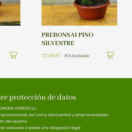
PREBONSAI PINO
SILVESTRE
77,00
€
IVA incluído
re protección de datos
ONSÁIS VIVEROS S.L.;
n promocional, así como descuentos y otras novedades.
o del usuario.
zan cesiones si existe una obligación legal.