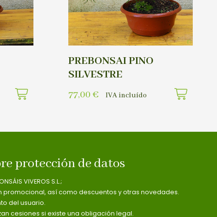
PREBONSAI PINO
SILVESTRE
77,00
€
IVA incluído
re protección de datos
ONSÁIS VIVEROS S.L.;
n promocional, así como descuentos y otras novedades.
o del usuario.
zan cesiones si existe una obligación legal.