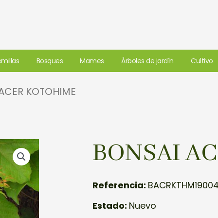
millas
Bosques
Mames
Árboles de jardín
Cultivo
 ACER KOTOHIME
BONSAI A
Referencia:
BACRKTHM1900
Estado:
Nuevo