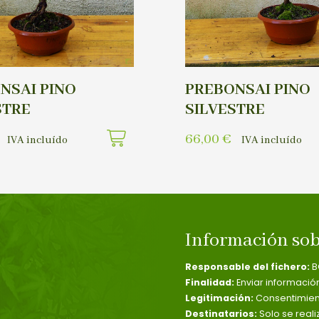
NSAI PINO
PREBONSAI PINO
STRE
SILVESTRE
66,00
€
IVA incluído
IVA incluído
Información sob
Responsable del fichero:
B
Finalidad:
Enviar informació
Legitimación:
Consentimient
Destinatarios:
Solo se reali