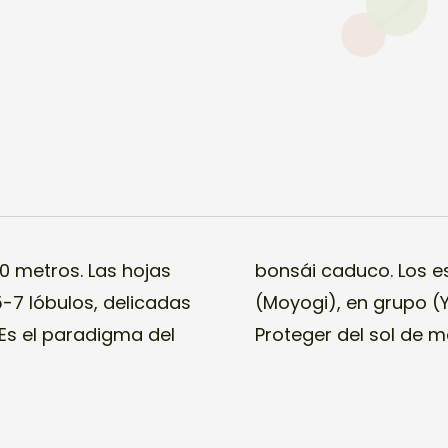
0 metros. Las hojas
l vertical informal
-7 lóbulos, delicadas
scada (Han-Kengai).
 Es el paradigma del
Proteger del sol de m