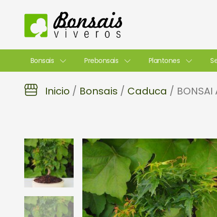
Ir
al
contenido
Bonsais
Prebonsais
Plantones
Se
Inicio
/
Bonsais
/
Caduca
/ BONSAI