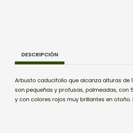
DESCRIPCIÓN
Arbusto caducifolio que alcanza alturas de 1
bonsái caduco. Los estilos más comunes son e
son pequeñas y profusas, palmeadas, con 5
(Moyogi), en grupo (Yose-Uye) y semi-ca
y con colores rojos muy brillantes en otoño.