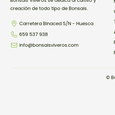
Bonsais Viveros se dedica al cultivo y
creación de todo tipo de Bonsais.
Carretera Binaced S/N - Huesca
659 537 938
info@bonsaisviveros.com
© B