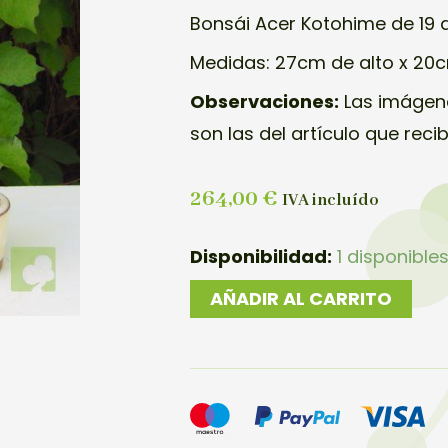
Bonsái Acer Kotohime de 19 
Medidas: 27cm de alto x 20
Observaciones:
Las imágene
son las del artículo que reci
264,00
€
IVA incluído
BONSAI
Disponibilidad:
1 disponible
ACER
AÑADIR AL CARRITO
KOTOHIME
cantidad