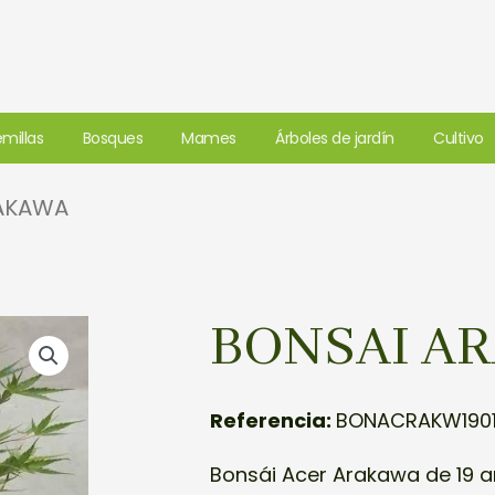
millas
Bosques
Mames
Árboles de jardín
Cultivo
RAKAWA
BONSAI A
Referencia:
BONACRAKW190
Bonsái Acer Arakawa de 19 a