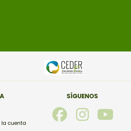
TA
SÍGUENOS
F
I
Y
a
n
o
 la cuenta