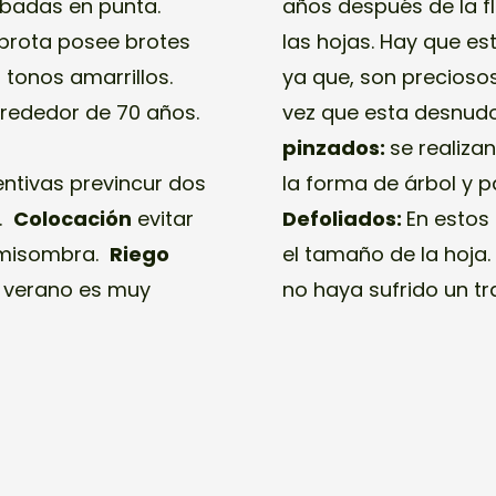
abadas en punta.
años después de la f
 brota posee brotes
las hojas. Hay que es
 tonos amarrillos.
ya que, son precioso
lrededor de 70 años.
vez que esta desnudo
pinzados:
se realiza
tivas previncur dos
la forma de árbol y p
s.
Colocación
evitar
Defoliados:
En estos 
semisombra.
Riego
el tamaño de la hoja.
y verano es muy
no haya sufrido un t