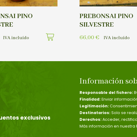
NSAI PINO
PREBONSAI PINO
STRE
SILVESTRE
66,00
€
IVA incluído
IVA incluído
Información sob
Responsable del fichero:
B
Finalidad:
Enviar informació
Legitimación:
Consentimient
Destinatarios:
Solo se reali
uentos exclusivos
Derechos:
Acceder, rectific
Más información en nuestra P