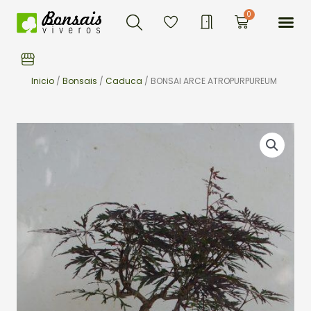
Buscar
Ir
Me
0
Carrito
al
contenido
Inicio
/
Bonsais
/
Caduca
/ BONSAI ARCE ATROPURPUREUM